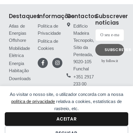
Destaques
Informações
Contactos
Subscrever
notícias
Atlas de
Política de
Edifício
Energias
Privacidade
Madeira
Offshore
Tecnopolo,
Política de
Sítio da
Mobilidade
Cookies
SUBSCREVER
Penteada,
Elétrica
by follow.it
9020-105
Energia
Funchal
Habitação
+351 2917
Downloads
233 00
(chamada
Ao visitar o nosso site, o utilizador concorda com a nossa
para rede
política de privacidade
relativa a cookies, estatísticas de
fixa
rastreio, etc.
nacional)
ACEITAR
®
© 2026 AREAM | Desenvolvido por
Ping