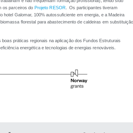
trabalham e não frequentam formação profissional), tendo sido
m os parceiros do
Projeto RESOR
. Os participantes tiveram
do hotel Galomar, 100% autossuficiente em energia, e a Madeira
iomassa florestal para abastecimento de caldeiras em substituiçã
as boas práticas regionais na aplicação dos Fundos Estruturais
iciência energética e tecnologias de energias renováveis.