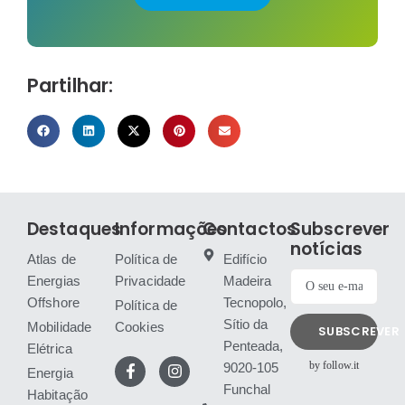
Partilhar:
Destaques
Informações
Contactos
Subscrever
notícias
Atlas de
Política de
Edifício
Energias
Privacidade
Madeira
Offshore
Tecnopolo,
Política de
Sítio da
Mobilidade
Cookies
SUBSCREVER
Penteada,
Elétrica
by follow.it
9020-105
Energia
Funchal
Habitação