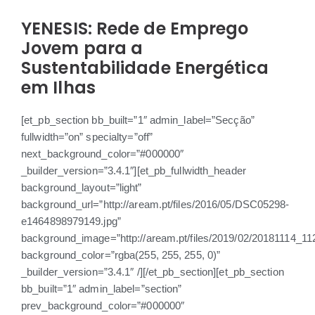
YENESIS: Rede de Emprego
Jovem para a
Sustentabilidade Energética
em Ilhas
[et_pb_section bb_built=”1″ admin_label=”Secção”
fullwidth=”on” specialty=”off”
next_background_color=”#000000″
_builder_version=”3.4.1″][et_pb_fullwidth_header
background_layout=”light”
background_url=”http://aream.pt/files/2016/05/DSC05298-
e1464898979149.jpg”
background_image=”http://aream.pt/files/2019/02/20181114_11
background_color=”rgba(255, 255, 255, 0)”
_builder_version=”3.4.1″ /][/et_pb_section][et_pb_section
bb_built=”1″ admin_label=”section”
prev_background_color=”#000000″