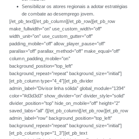
Sensibilizar os atores regionais a adotar estratégias
de combate ao desemprego jovem.
[/et_pb_text][/et_pb_column][/et_pb_row][et_pb_row
make_fullwidth=”on” use_custom_width=”off”
width_unit=”on” use_custom_gutter=”off”
padding_mobile=”off” allow_player_pause=”off”
parallax=”off” parallax_method=”off” make_equal=”off”
column_padding_mobile=”on”
background_position=”top_left”
background_repeat=”repeat” background_size=”initial”]
[et_pb_column type=”4_4″][et_pb_divider
admin_label=”Divisor linha sólida” global_module=”1394″
color=”#d3d3d3″ show_divider=”on” divider_style=”solid”
divider_position=”top” hide_on_mobile=”off” height=”2″
saved_tabs=”all” /][/et_pb_column][/et_pb_row][et_pb_row
admin_label=”row” background_position=”top_left”
background_repeat=”repeat” background_size=”initial”]
[et_pb_column type=”1_3″][et_pb_text