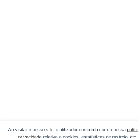
Ao visitar o nosso site, o utilizador concorda com a nossa
polít
privacidade
relativa a cookies, estatísticas de rastreio, etc.