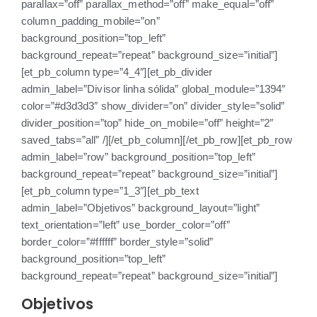
parallax=”off” parallax_method=”off” make_equal=”off”
column_padding_mobile=”on”
background_position=”top_left”
background_repeat=”repeat” background_size=”initial”]
[et_pb_column type=”4_4″][et_pb_divider
admin_label=”Divisor linha sólida” global_module=”1394″
color=”#d3d3d3″ show_divider=”on” divider_style=”solid”
divider_position=”top” hide_on_mobile=”off” height=”2″
saved_tabs=”all” /][/et_pb_column][/et_pb_row][et_pb_row
admin_label=”row” background_position=”top_left”
background_repeat=”repeat” background_size=”initial”]
[et_pb_column type=”1_3″][et_pb_text
admin_label=”Objetivos” background_layout=”light”
text_orientation=”left” use_border_color=”off”
border_color=”#ffffff” border_style=”solid”
background_position=”top_left”
background_repeat=”repeat” background_size=”initial”]
Objetivos