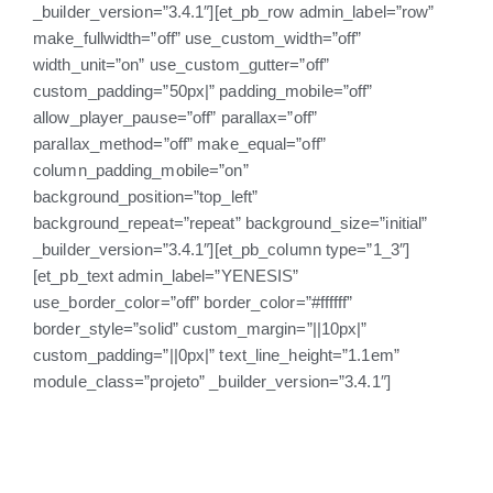
_builder_version=”3.4.1″][et_pb_row admin_label=”row”
make_fullwidth=”off” use_custom_width=”off”
width_unit=”on” use_custom_gutter=”off”
custom_padding=”50px|” padding_mobile=”off”
allow_player_pause=”off” parallax=”off”
parallax_method=”off” make_equal=”off”
column_padding_mobile=”on”
background_position=”top_left”
background_repeat=”repeat” background_size=”initial”
_builder_version=”3.4.1″][et_pb_column type=”1_3″]
[et_pb_text admin_label=”YENESIS”
use_border_color=”off” border_color=”#ffffff”
border_style=”solid” custom_margin=”||10px|”
custom_padding=”||0px|” text_line_height=”1.1em”
module_class=”projeto” _builder_version=”3.4.1″]