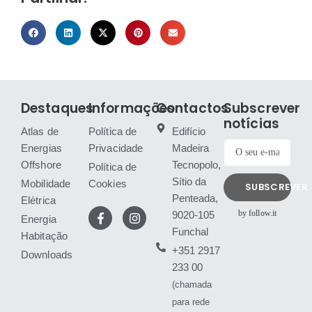
Destaques
Informações
Contactos
Subscrever
notícias
Atlas de
Política de
Edifício
Energias
Privacidade
Madeira
Offshore
Tecnopolo,
Política de
Sítio da
Mobilidade
Cookies
SUBSCREVER
Penteada,
Elétrica
by follow.it
9020-105
Energia
Funchal
Habitação
+351 2917
Downloads
233 00
(chamada
para rede