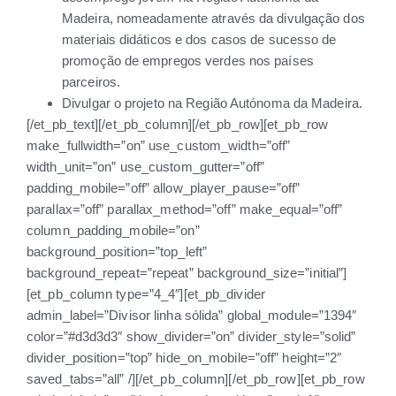
Madeira, nomeadamente através da divulgação dos
materiais didáticos e dos casos de sucesso de
promoção de empregos verdes nos países
parceiros.
Divulgar o projeto na Região Autónoma da Madeira.
[/et_pb_text][/et_pb_column][/et_pb_row][et_pb_row
make_fullwidth=”on” use_custom_width=”off”
width_unit=”on” use_custom_gutter=”off”
padding_mobile=”off” allow_player_pause=”off”
parallax=”off” parallax_method=”off” make_equal=”off”
column_padding_mobile=”on”
background_position=”top_left”
background_repeat=”repeat” background_size=”initial”]
[et_pb_column type=”4_4″][et_pb_divider
admin_label=”Divisor linha sólida” global_module=”1394″
color=”#d3d3d3″ show_divider=”on” divider_style=”solid”
divider_position=”top” hide_on_mobile=”off” height=”2″
saved_tabs=”all” /][/et_pb_column][/et_pb_row][et_pb_row