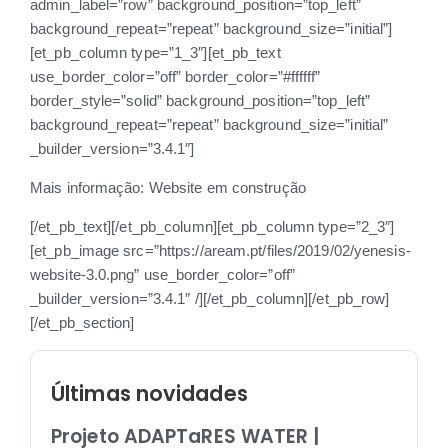
admin_label=”row” background_position=”top_left”
background_repeat=”repeat” background_size=”initial”]
[et_pb_column type=”1_3″][et_pb_text
use_border_color=”off” border_color=”#ffffff”
border_style=”solid” background_position=”top_left”
background_repeat=”repeat” background_size=”initial”
_builder_version=”3.4.1″]
Mais informação: Website em construção
[/et_pb_text][/et_pb_column][et_pb_column type=”2_3″]
[et_pb_image src=”https://aream.pt/files/2019/02/yenesis-
website-3.0.png” use_border_color=”off”
_builder_version=”3.4.1″ /][/et_pb_column][/et_pb_row]
[/et_pb_section]
Últimas novidades
Projeto ADAPTaRES WATER |