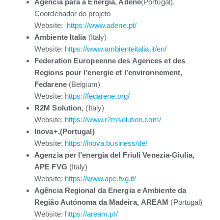
Agência para a Energia, Adene
(Portugal),
Coordenador do projeto
Website:
https://www.adene.pt/
Ambiente Italia
(Italy)
Website:
https://www.ambienteitalia.it/en/
Federation Europeenne des Agences et des
Regions pour l’energie et l’environnement,
Fedarene
(Belgium)
Website:
https://fedarene.org/
R2M Solution,
(Italy)
Website:
https://www.r2msolution.com/
Inova+,(Portugal)
Website:
https://inova.business/de/
Agenzia per l’energia del Friuli Venezia-Giulia,
APE FVG
(Italy)
Website:
https://www.ape.fvg.it/
Agência Regional da Energia e Ambiente da
Região Autónoma da Madeira, AREAM
(Portugal)
Website:
https://aream.pt/