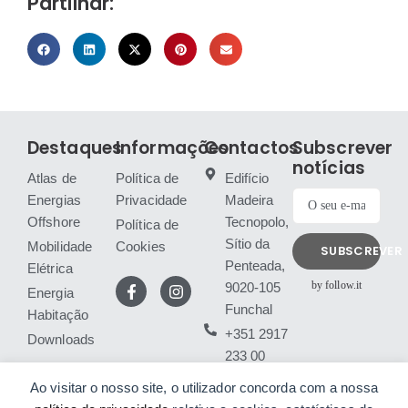
Partilhar:
Destaques
Informações
Contactos
Subscrever
notícias
Atlas de
Política de
Edifício
Energias
Privacidade
Madeira
Offshore
Tecnopolo,
Política de
Sítio da
Mobilidade
Cookies
SUBSCREVER
Penteada,
Elétrica
by follow.it
9020-105
Energia
Funchal
Habitação
+351 2917
Downloads
233 00
(chamada
Ao visitar o nosso site, o utilizador concorda com a nossa
para rede