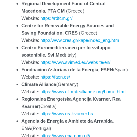
Regional Development Fund of Central
Macedonia, PTA CM
(Greece)
Website:
https://rdfcm.gr/
Centre for Renewable Energy Sources and
Saving Foundation, CRES
(Greece)
Website:
http://www.cres.gr/kape/index_eng.htm
Centro Euromediterraneo per lo sviluppo
sostenibile, Svi.Med
(Italy)
Website:
https://www.svimed.eu/website/en/
Fundcacion Asturiana de la Energia, FAEN
(Spain)
Website:
https://faen.es/
Climate Alliance
(Germany)
Website:
https://www.climatealliance.org/home.html
Regionalna Energetska Agencija Kvarner, Rea
Kvarner
(Croatia)
Website:
https://www.reakvarner.hr/
Agencia de Energia e Ambiete da Arrabida,
ENA
(Portugal)
Website:
https://www.ena.com.pt//